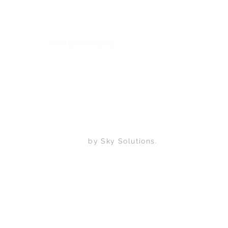
Back to Top
AVISO DE PRIVACIDAD
Contacto:
Lomas de Chapultepec,
Mexico DF. CP 11000
Tel: +52 (55)
1320 9873
contacto@skysolutions.mx
by Sky Solutions.