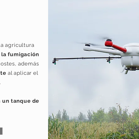
CON
la agricultura
 la fumigación
 costes, además
nte
al aplicar el
.
n un tanque de
.