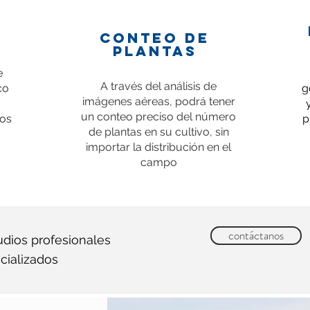
CONTEO DE
PLANTAS
e
A través del análisis de
co
g
imágenes aéreas, podrá tener
un conteo preciso del número
los
p
de plantas en su cultivo, sin
importar la distribución en el
campo
contáctanos
dios profesionales
cializados